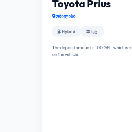
Toyota Prius
თბილისი
Hybrid
ავტ.
The deposit amount is 100 GEL, which is ret
on the vehicle.