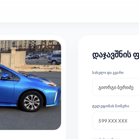
დაჯავშნის 
ᲡᲐᲮᲔᲚᲘ ᲓᲐ ᲒᲕᲐᲠᲘ
ᲢᲔᲚᲔᲤᲝᲜᲘᲡ ᲜᲝᲛᲔᲠᲘ