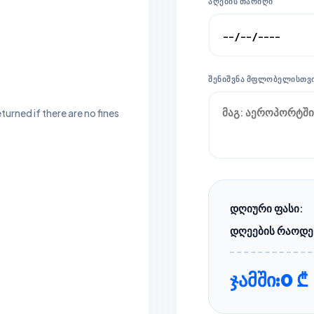
ᲐᲦᲔᲑᲘᲡ ᲗᲐᲠᲘᲦᲘ
ᲨᲔᲜᲘᲨᲕᲜᲐ ᲛᲤᲚᲝᲑᲔᲚᲘᲡᲗᲕ
urned if there are no fines
დღიური ფასი:
დღეების რაოდე
ჯამში:
0 ₾