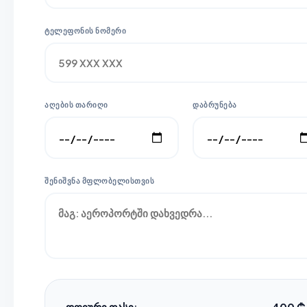
ᲢᲔᲚᲔᲤᲝᲜᲘᲡ ᲜᲝᲛᲔᲠᲘ
ᲐᲦᲔᲑᲘᲡ ᲗᲐᲠᲘᲦᲘ
ᲓᲐᲑᲠᲣᲜᲔᲑᲐ
ᲨᲔᲜᲘᲨᲕᲜᲐ ᲛᲤᲚᲝᲑᲔᲚᲘᲡᲗᲕᲘᲡ
დღიური ფასი:
400 ₾