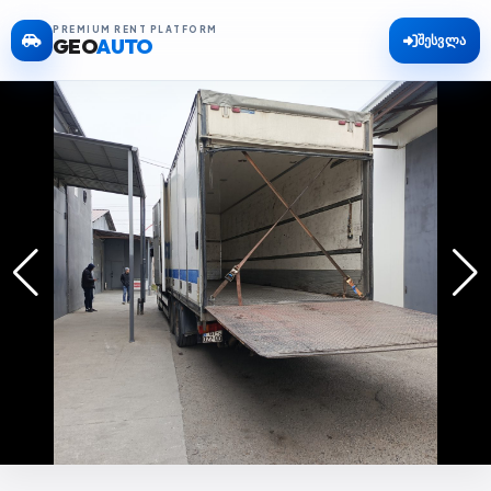
PREMIUM RENT PLATFORM
შესვლა
GEO
AUTO