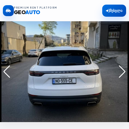
PREMIUM RENT PLATFORM
შესვლა
GEO
AUTO