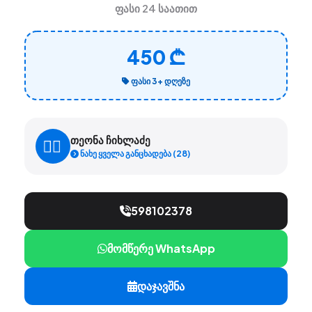
ფასი 24 საათით
450 ₾
ᲤᲐᲡᲘ 3+ ᲓᲦᲔᲖᲔ
თეონა ჩიხლაძე
ნახე ყველა განცხადება (28)
598102378
მომწერე WhatsApp
დაჯავშნა