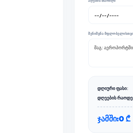
ᲐᲦᲔᲑᲘᲡ ᲗᲐᲠᲘᲦᲘ
ᲨᲔᲜᲘᲨᲕᲜᲐ ᲛᲤᲚᲝᲑᲔᲚᲘᲡᲗᲕ
დღიური ფასი:
დღეების რაოდე
ჯამში:
0 ₾