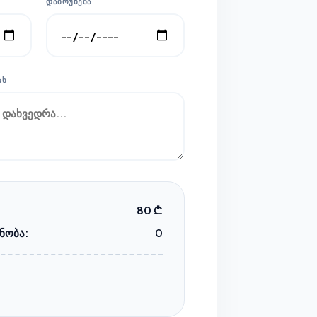
ᲓᲐᲑᲠᲣᲜᲔᲑᲐ
ᲘᲡ
80 ₾
ნობა:
0