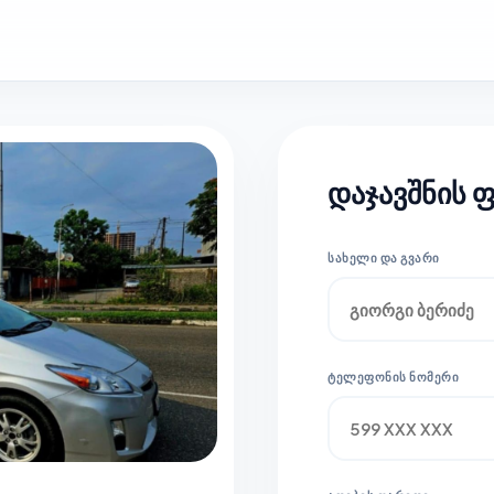
დაჯავშნის 
ᲡᲐᲮᲔᲚᲘ ᲓᲐ ᲒᲕᲐᲠᲘ
ᲢᲔᲚᲔᲤᲝᲜᲘᲡ ᲜᲝᲛᲔᲠᲘ