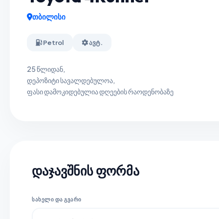
თბილისი
Petrol
ავტ.
25 წლიდან,
დეპოზიტი სავალდებულოა,
ფასი დამოკიდებულია დღეების რაოდენობაზე
დაჯავშნის ფორმა
ᲡᲐᲮᲔᲚᲘ ᲓᲐ ᲒᲕᲐᲠᲘ