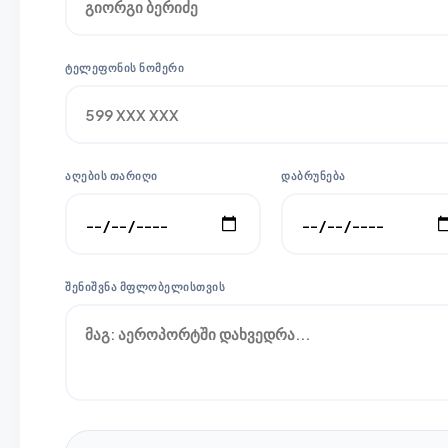
ᲢᲔᲚᲔᲤᲝᲜᲘᲡ ᲜᲝᲛᲔᲠᲘ
ᲐᲦᲔᲑᲘᲡ ᲗᲐᲠᲘᲦᲘ
ᲓᲐᲑᲠᲣᲜᲔᲑᲐ
ᲨᲔᲜᲘᲨᲕᲜᲐ ᲛᲤᲚᲝᲑᲔᲚᲘᲡᲗᲕᲘᲡ