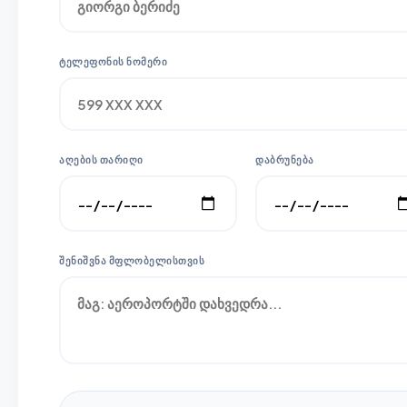
ᲢᲔᲚᲔᲤᲝᲜᲘᲡ ᲜᲝᲛᲔᲠᲘ
ᲐᲦᲔᲑᲘᲡ ᲗᲐᲠᲘᲦᲘ
ᲓᲐᲑᲠᲣᲜᲔᲑᲐ
ᲨᲔᲜᲘᲨᲕᲜᲐ ᲛᲤᲚᲝᲑᲔᲚᲘᲡᲗᲕᲘᲡ