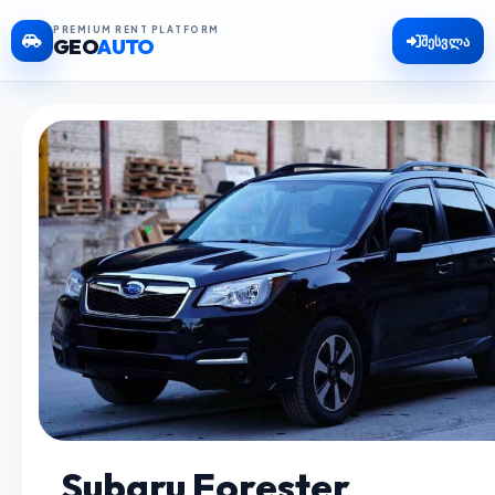
PREMIUM RENT PLATFORM
შესვლა
GEO
AUTO
Subaru Forester