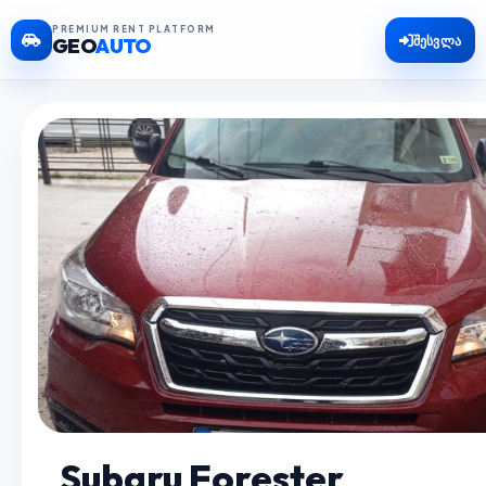
PREMIUM RENT PLATFORM
შესვლა
GEO
AUTO
Subaru Forester