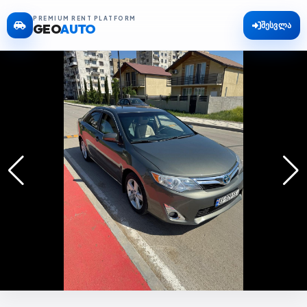
PREMIUM RENT PLATFORM
შესვლა
GEO
AUTO