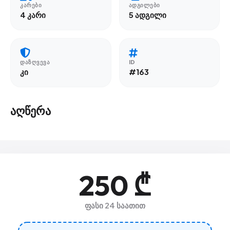
ᲙᲐᲠᲔᲑᲘ
ᲐᲓᲒᲘᲚᲔᲑᲘ
4 კარი
5 ადგილი
ᲓᲐᲖᲦᲕᲔᲕᲐ
ID
კი
#163
აღწერა
250 ₾
ფასი 24 საათით