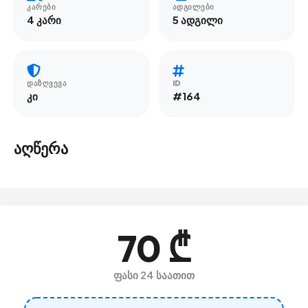
ᲙᲐᲠᲔᲑᲘ
ᲐᲓᲒᲘᲚᲔᲑᲘ
4 კარი
5 ადგილი
ᲓᲐᲖᲦᲕᲔᲕᲐ
ID
კი
#164
აღწერა
70 ₾
ფასი 24 საათით