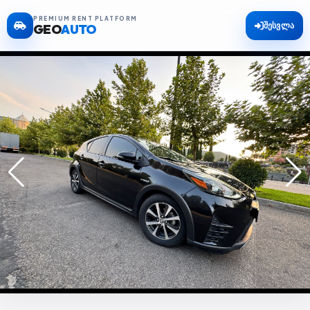
PREMIUM RENT PLATFORM
შესვლა
GEO
AUTO