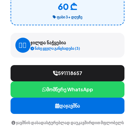
60 ₾
ᲤᲐᲡᲘ 3+ ᲓᲦᲔᲖᲔ
ჯილდა ნაჭყებია
ნახე ყველა განცხადება (3)
591118657
მომწერე WhatsApp
დაჯავშნა
ჯავშნის დასადასტურებლად დაუკავშირდით მფლობელს