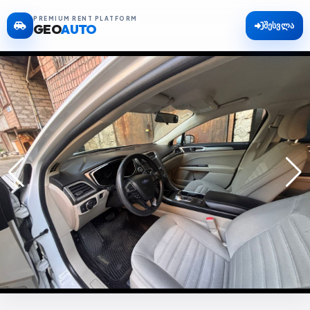
PREMIUM RENT PLATFORM
შესვლა
GEO
AUTO