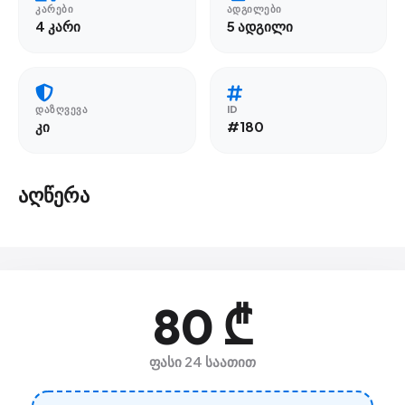
ᲙᲐᲠᲔᲑᲘ
ᲐᲓᲒᲘᲚᲔᲑᲘ
4 კარი
5 ადგილი
ᲓᲐᲖᲦᲕᲔᲕᲐ
ID
კი
#180
აღწერა
80 ₾
ფასი 24 საათით