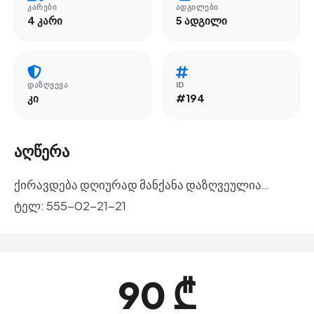
ᲙᲐᲠᲔᲑᲘ
ᲐᲓᲒᲘᲚᲔᲑᲘ
4 კარი
5 ადგილი
ᲓᲐᲖᲦᲕᲔᲕᲐ
ID
კი
#194
აღწერა
ქირავდება დღიურად მანქანა დაზღვეულია…
ტელ: 555-02-21-21
90 ₾