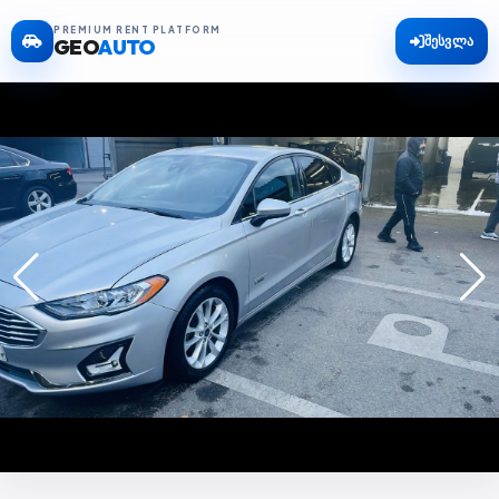
PREMIUM RENT PLATFORM
შესვლა
GEO
AUTO