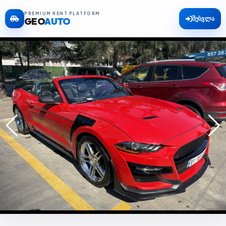
PREMIUM RENT PLATFORM
შესვლა
GEO
AUTO