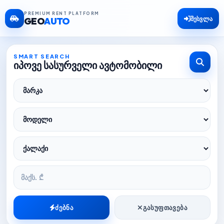
PREMIUM RENT PLATFORM
შესვლა
GEO
AUTO
SMART SEARCH
იპოვე სასურველი ავტომობილი
ᲒᲐᲡᲣᲤᲗᲐᲕᲔᲑᲐ
ᲫᲔᲑᲜᲐ