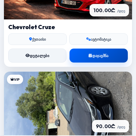
100.00₾
/დღე
Chevrolet Cruze
ქუთაისი
ავტომატიკა
ᲓᲔᲢᲐᲚᲔᲑᲘ
ᲓᲐᲯᲐᲕᲨᲜᲐ
VIP
90.00₾
/დღე