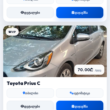
ᲓᲔᲢᲐᲚᲔᲑᲘ
ᲓᲐᲯᲐᲕᲨᲜᲐ
VIP
70.00₾
/დღე
Toyota Prius C
თბილისი
ავტომატიკა
ᲓᲔᲢᲐᲚᲔᲑᲘ
ᲓᲐᲯᲐᲕᲨᲜᲐ