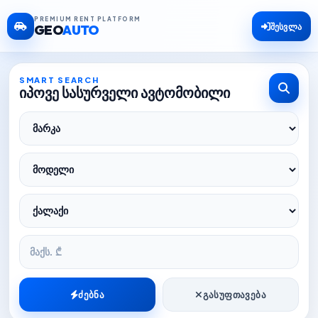
PREMIUM RENT PLATFORM
შესვლა
GEO
AUTO
SMART SEARCH
იპოვე სასურველი ავტომობილი
ᲒᲐᲡᲣᲤᲗᲐᲕᲔᲑᲐ
ᲫᲔᲑᲜᲐ