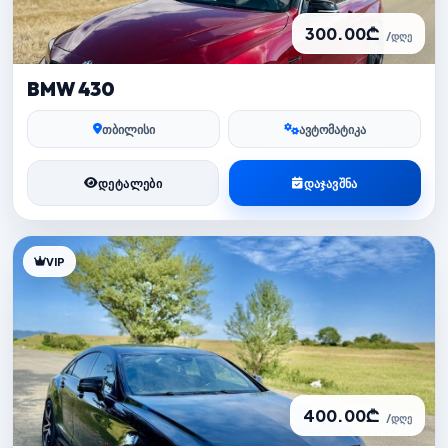
300.00₾
/დღე
BMW 430
თბილისი
ავტომატიკა
ᲓᲔᲢᲐᲚᲔᲑᲘ
ᲓᲐᲯᲐᲕᲨᲜᲐ
VIP
400.00₾
/დღე