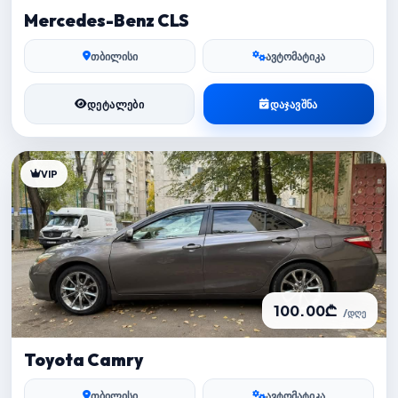
Mercedes-Benz CLS
თბილისი
ავტომატიკა
ᲓᲔᲢᲐᲚᲔᲑᲘ
ᲓᲐᲯᲐᲕᲨᲜᲐ
VIP
100.00₾
/დღე
Toyota Camry
თბილისი
ავტომატიკა