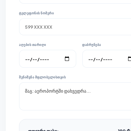
ᲢᲔᲚᲔᲤᲝᲜᲘᲡ ᲜᲝᲛᲔᲠᲘ
ᲐᲦᲔᲑᲘᲡ ᲗᲐᲠᲘᲦᲘ
ᲓᲐᲑᲠᲣᲜᲔᲑᲐ
ᲨᲔᲜᲘᲨᲕᲜᲐ ᲛᲤᲚᲝᲑᲔᲚᲘᲡᲗᲕᲘᲡ
დღიური ფასი:
190 ₾