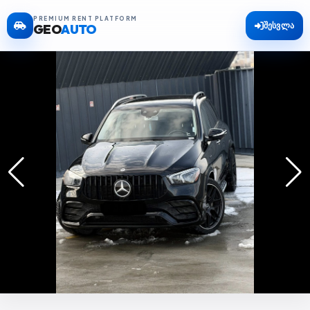
PREMIUM RENT PLATFORM
შესვლა
GEO
AUTO